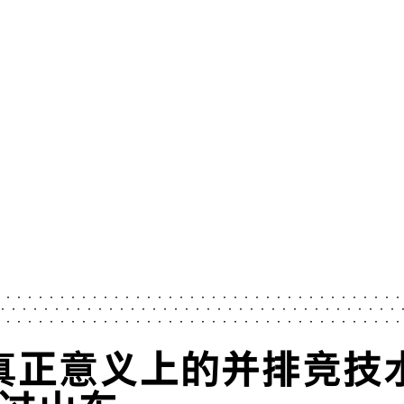
主页
水滑道
/
/
并排竞技激流过山车
真正意义上的并排竞技