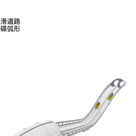
在滑道路
飞碟弧形