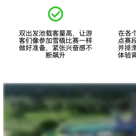
双出发池载客量高，让游
在各个
客们像参加雪橇比赛一样
点赛
做好准备，紧张兴奋感不
并排
断飙升
体验