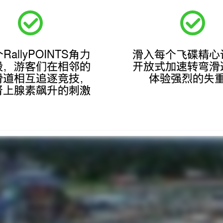
RallyPOINTS角力
滑入每个飞碟精心
段，游客们在相邻的
开放式加速转弯滑
滑道相互追逐竞技，
体验强烈的失
肾上腺素飙升的刺激