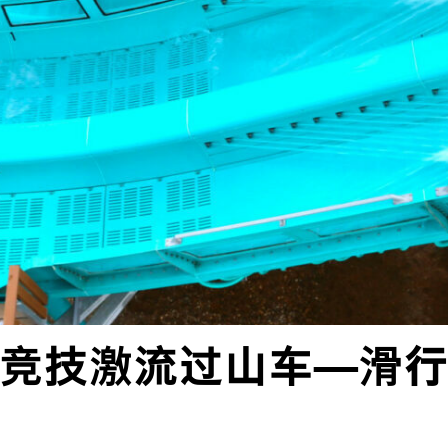
竞技激流过山车
—滑