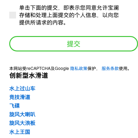
子
单击下面的提交，即表示您同意允许宝澜
邮
是
存储和处理上面提交的个人信息，以向您
箱
否
提供所请求的内容。
*
订
阅？
*
本网站受reCAPTCHA及Google
隐私政策
保护，
服务条款
使用。
创新型水滑道
水上过山车
竞技滑道
飞碟
旋风大喇叭
旋风大浪板
水上王国