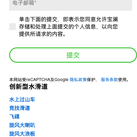
电
子
单击下面的提交，即表示您同意允许宝澜
邮
是
存储和处理上面提交的个人信息，以向您
箱
否
提供所请求的内容。
*
订
阅？
*
本网站受reCAPTCHA及Google
隐私政策
保护，
服务条款
使用。
创新型水滑道
水上过山车
竞技滑道
飞碟
旋风大喇叭
旋风大浪板