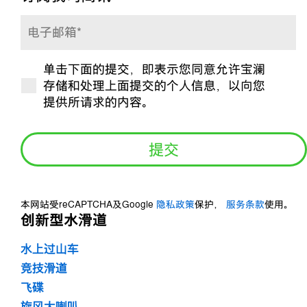
电
子
单击下面的提交，即表示您同意允许宝澜
邮
是
存储和处理上面提交的个人信息，以向您
箱
否
提供所请求的内容。
*
订
阅？
*
本网站受reCAPTCHA及Google
隐私政策
保护，
服务条款
使用。
创新型水滑道
水上过山车
竞技滑道
飞碟
旋风大喇叭