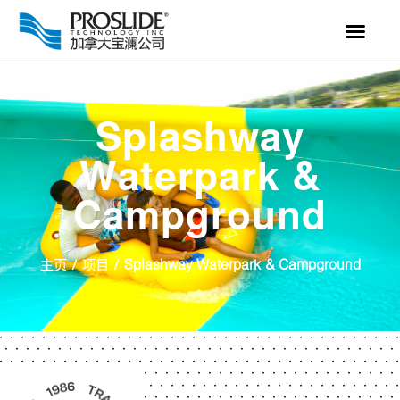
Splashway
Waterpark &
Campground
主页
项目
/
/
Splashway Waterpark & Campground