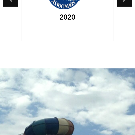
-
全套乐园滑道组合
2020
润山水上乐园
欧