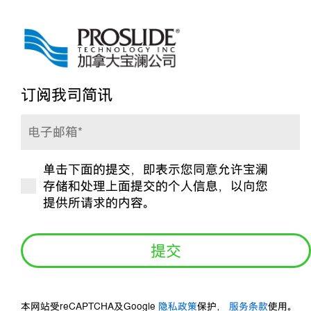
订阅我司简讯
电
子
单击下面的提交，即表示您同意允许宝澜
邮
是
存储和处理上面提交的个人信息，以向您
箱
否
提供所请求的内容。
*
订
阅？
*
本网站受reCAPTCHA及Google
隐私政策
保护，
服务条款
使用。