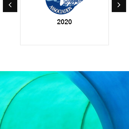
-
全套乐园滑道组合
2020
润山水上乐园
欧