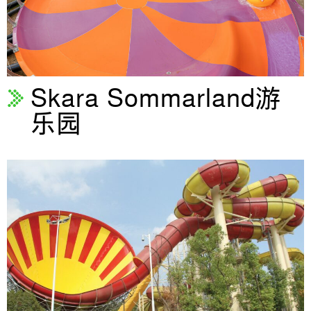
Skara Sommarland游
乐园