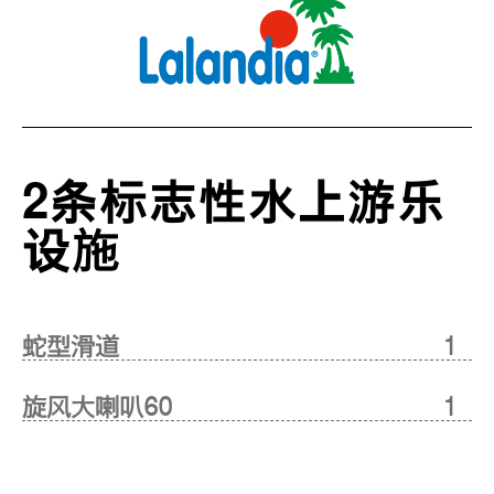
2条标志性水上游乐
设施
蛇型滑道
1
旋风大喇叭60
1